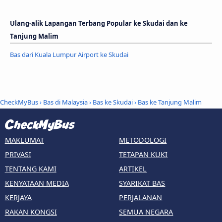
Ulang-alik Lapangan Terbang Popular ke Skudai dan ke
Tanjung Malim
Bas dari Kuala Lumpur Airport ke Skudai
CheckMyBus
›
Bas di Malaysia
›
Bas ke Skudai
›
Bas ke Tanjung Malim
MAKLUMAT
METODOLOGI
PRIVASI
TETAPAN KUKI
TENTANG KAMI
ARTIKEL
KENYATAAN MEDIA
SYARIKAT BAS
KERJAYA
PERJALANAN
RAKAN KONGSI
SEMUA NEGARA