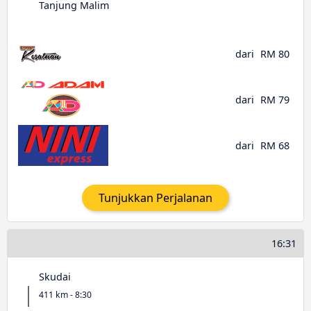
Tanjung Malim
dari
RM 80
dari
RM 79
dari
RM 68
Tunjukkan Perjalanan
16:31
Skudai
411 km - 8:30