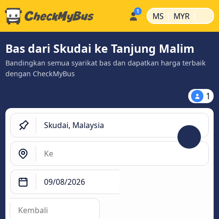
|
|
MS
MYR
Bas dari Skudai ke Tanjung Malim
Bandingkan semua syarikat bas dan dapatkan harga terbaik
dengan CheckMyBus
1