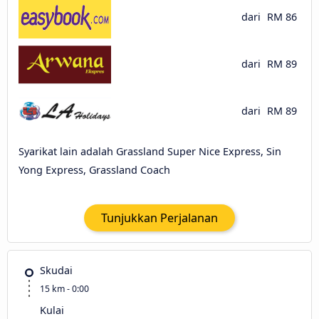
dari
RM 86
dari
RM 89
dari
RM 89
Syarikat lain adalah Grassland Super Nice Express, Sin
Yong Express, Grassland Coach
Tunjukkan Perjalanan
Skudai
15 km - 0:00
Kulai