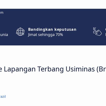
om
Bandingkan keputusan
dunia
Jimat sehingga 70%
e Lapangan Terbang Usiminas (Bra
azil