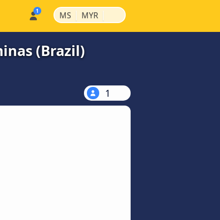
|
|
MS
MYR
nas (Brazil)
1