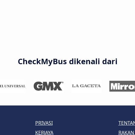
CheckMyBus dikenali dari
PRIVASI
TENTA
KERJAYA
RAKAN