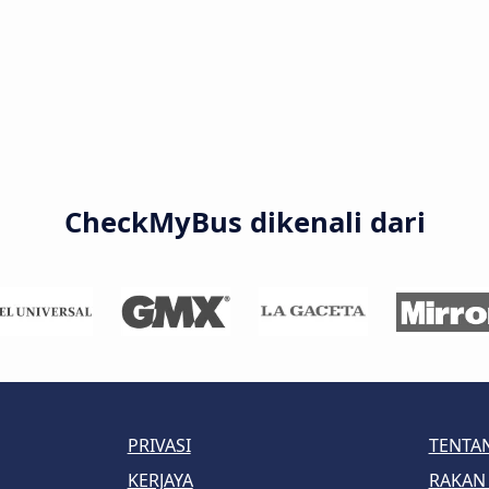
CheckMyBus dikenali dari
PRIVASI
TENTA
KERJAYA
RAKAN