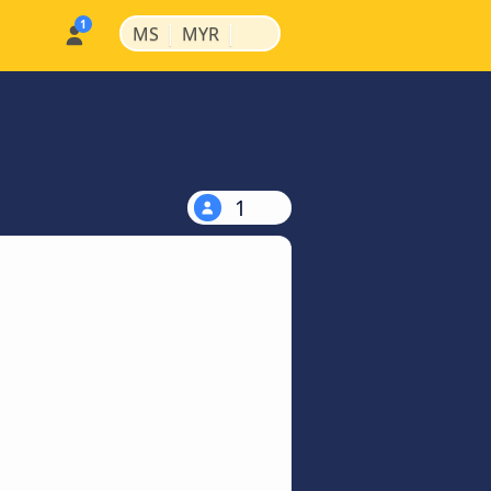
|
|
MS
MYR
1