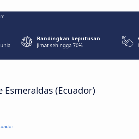
om
Bandingkan keputusan
dunia
Jimat sehingga 70%
e Esmeraldas (Ecuador)
cuador