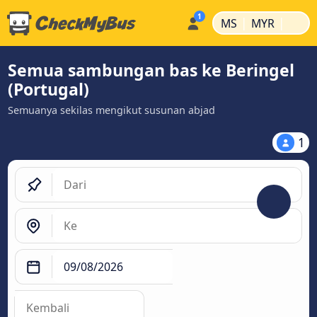
|
|
MS
MYR
Semua sambungan bas ke Beringel
(Portugal)
Semuanya sekilas mengikut susunan abjad
1