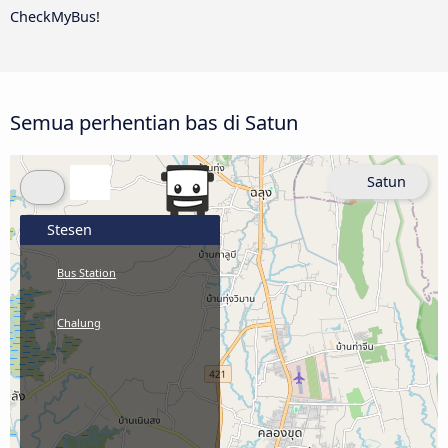
CheckMyBus!
Semua perhentian bas di Satun
Satun
Stesen
Bus Station
Chalung