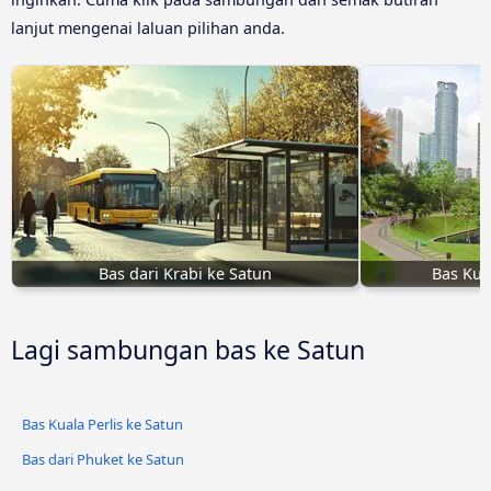
lanjut mengenai laluan pilihan anda.
Bas dari Krabi ke Satun
Bas Kua
Lagi sambungan bas ke Satun
Bas Kuala Perlis ke Satun
Bas dari Phuket ke Satun