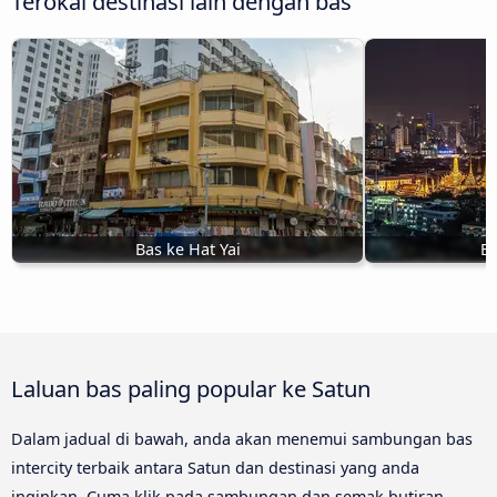
Terokai destinasi lain dengan bas
Bas ke Hat Yai
B
Laluan bas paling popular ke Satun
Dalam jadual di bawah, anda akan menemui sambungan bas
intercity terbaik antara Satun dan destinasi yang anda
inginkan. Cuma klik pada sambungan dan semak butiran