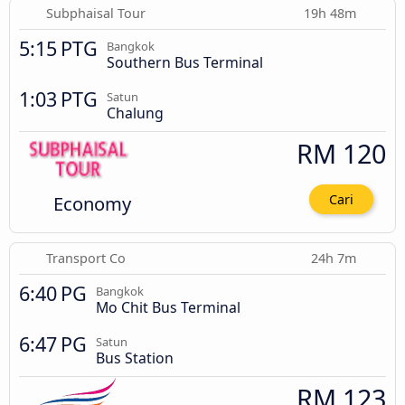
Subphaisal Tour
19h 48m
5:15 PTG
Bangkok
Southern Bus Terminal
1:03 PTG
Satun
Chalung
RM 120
Economy
Cari
Transport Co
24h 7m
6:40 PG
Bangkok
Mo Chit Bus Terminal
6:47 PG
Satun
Bus Station
RM 123