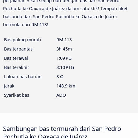
perjalanan 3 kali setiap hari dengan bas dari San Pedro
Pochutla ke Oaxaca de Juárez dalam satu klik! Tempah tiket
bas anda dari San Pedro Pochutla ke Oaxaca de Juárez
bermula dari RM 113!
Bas paling murah
RM 113
Bas terpantas
3h 45m
Bas terawal
1:09 PG
Bas terakhir
3:10 PTG
Laluan bas harian
3 Ø
Jarak
148.9 km
Syarikat bas
ADO
Sambungan bas termurah dari San Pedro
Pochutla ke Oaxaca de Juárez