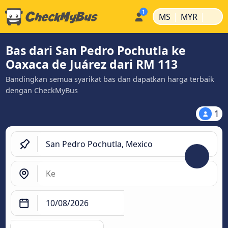
|
|
MS
MYR
Bas dari San Pedro Pochutla ke
Oaxaca de Juárez dari RM 113
Bandingkan semua syarikat bas dan dapatkan harga terbaik
dengan CheckMyBus
1