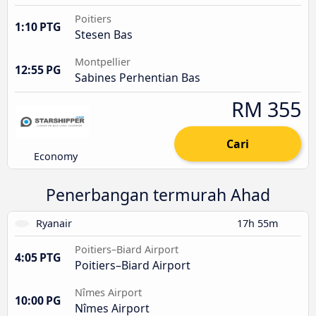
Poitiers
1:10 PTG
Stesen Bas
Montpellier
12:55 PG
Sabines Perhentian Bas
RM 355
Cari
Economy
Penerbangan termurah Ahad
Ryanair
17h 55m
Poitiers–Biard Airport
4:05 PTG
Poitiers–Biard Airport
Nîmes Airport
10:00 PG
Nîmes Airport