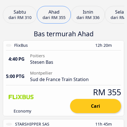
Sabtu
Ahad
Isnin
Selas
dari
RM 310
dari
RM 355
dari
RM 336
dari
RM 
Bas termurah Ahad
FlixBus
12h 20m
Poitiers
4:40 PG
Stesen Bas
Montpellier
5:00 PTG
Sud de France Train Station
RM 355
Cari
Economy
STARSHIPPER SAS
11h 45m