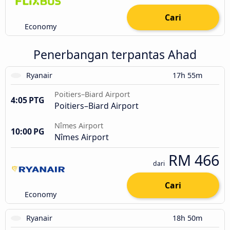
Cari
Economy
Penerbangan terpantas Ahad
Ryanair
17h 55m
Poitiers–Biard Airport
4:05 PTG
Poitiers–Biard Airport
Nîmes Airport
10:00 PG
Nîmes Airport
RM 466
dari
Cari
Economy
Ryanair
18h 50m