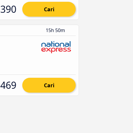
390
Cari
15h 50m
469
Cari