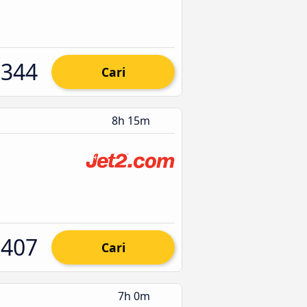
344
Cari
8h 15m
407
Cari
7h 0m