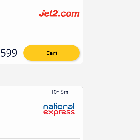
599
Cari
10h 5m