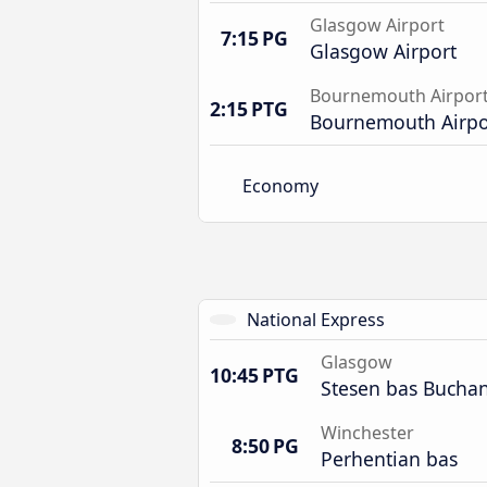
Glasgow Airport
7:15 PG
Glasgow Airport
Bournemouth Airpor
2:15 PTG
Bournemouth Airpo
Economy
National Express
Glasgow
10:45 PTG
Stesen bas Bucha
Winchester
8:50 PG
Perhentian bas