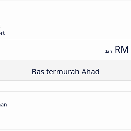
t
rt
RM 
dari
Bas termurah Ahad
nan