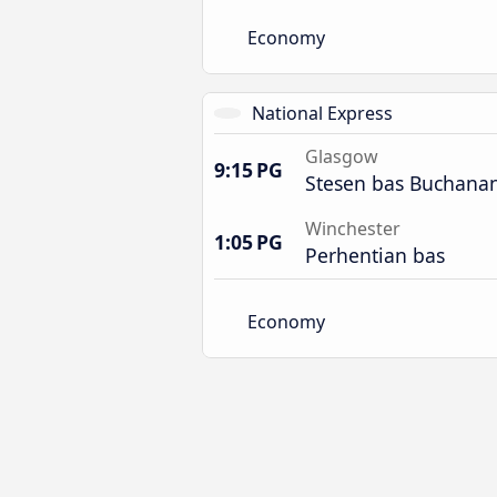
Economy
National Express
Glasgow
9:15 PG
Stesen bas Buchana
Winchester
1:05 PG
Perhentian bas
Economy