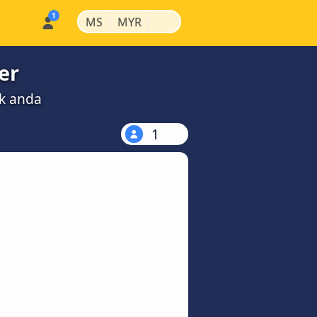
|
|
MS
MYR
er
uk anda
1