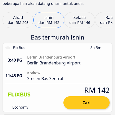
beberapa hari akan datang di sini untuk anda.
Ahad
Isnin
Selasa
Rab
dari
RM 203
dari
RM 142
dari
RM 146
dari
RM 
Bas termurah Isnin
FlixBus
8h 5m
Berlin Brandenburg Airport
3:40 PG
Berlin Brandenburg Airport
Krakow
11:45 PG
Stesen Bas Sentral
RM 142
Cari
Economy