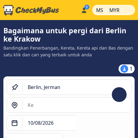
|
|
MS
MYR
Bagaimana untuk pergi dari Berlin
ke Krakow
Bandingkan Penerbangan, Kereta, Kereta api dan Bas dengan
satu klik dan cari yang terbaik untuk anda
1