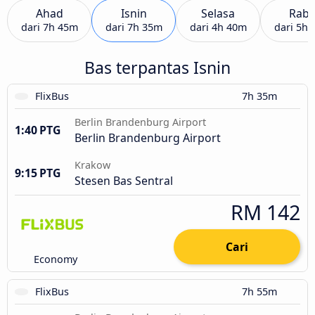
Ahad
Isnin
Selasa
Rab
dari
7h 45m
dari
7h 35m
dari
4h 40m
dari
5h 
Bas terpantas Isnin
FlixBus
7h 35m
Berlin Brandenburg Airport
1:40 PTG
Berlin Brandenburg Airport
Krakow
9:15 PTG
Stesen Bas Sentral
RM 142
Cari
Economy
FlixBus
7h 55m