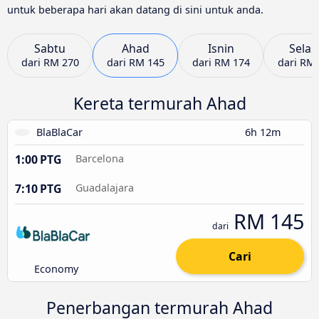
untuk beberapa hari akan datang di sini untuk anda.
Sabtu
Ahad
Isnin
Selas
dari
RM 270
dari
RM 145
dari
RM 174
dari
RM 
Kereta termurah Ahad
BlaBlaCar
6h 12m
1:00 PTG
Barcelona
7:10 PTG
Guadalajara
RM 145
dari
Cari
Economy
Penerbangan termurah Ahad