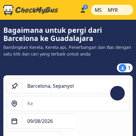
|
|
MS
MYR
Bagaimana untuk pergi dari
Barcelona ke Guadalajara
Bandingkan Kereta, Kereta api, Penerbangan dan Bas dengan
satu klik dan cari yang terbaik untuk anda
1