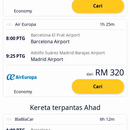
Cari
Economy
Air Europa
1h 25m
Barcelona-El Prat Airport
8:00 PTG
Barcelona Airport
Adolfo Suárez Madrid-Barajas Airport
9:25 PTG
Madrid Airport
RM 320
dari
Cari
Economy
Kereta terpantas Ahad
BlaBlaCar
6h 12m
Barcelona