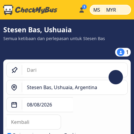
|
|
MS
MYR
Stesen Bas, Ushuaia
Semua ketibaan dan perlepasan untuk Stesen Bas
1