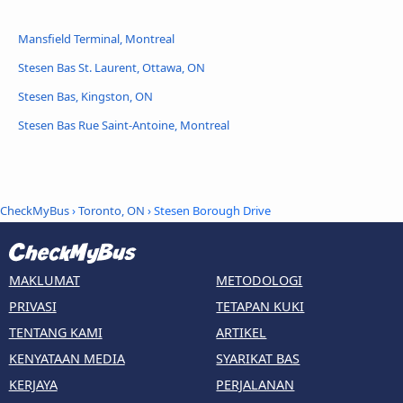
Mansfield Terminal, Montreal
Stesen Bas St. Laurent, Ottawa, ON
Stesen Bas, Kingston, ON
Stesen Bas Rue Saint-Antoine, Montreal
CheckMyBus
›
Toronto, ON
› Stesen Borough Drive
MAKLUMAT
METODOLOGI
PRIVASI
TETAPAN KUKI
TENTANG KAMI
ARTIKEL
KENYATAAN MEDIA
SYARIKAT BAS
KERJAYA
PERJALANAN