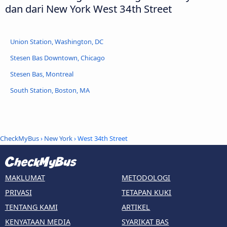
dan dari New York West 34th Street
Union Station, Washington, DC
Stesen Bas Downtown, Chicago
Stesen Bas, Montreal
South Station, Boston, MA
CheckMyBus
›
New York
› West 34th Street
MAKLUMAT
METODOLOGI
PRIVASI
TETAPAN KUKI
TENTANG KAMI
ARTIKEL
KENYATAAN MEDIA
SYARIKAT BAS