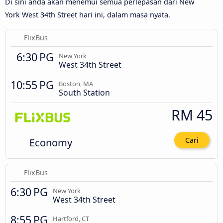
Di sini anda akan menemui semua perlepasan dari New
York West 34th Street hari ini, dalam masa nyata.
FlixBus
6:30 PG
New York
West 34th Street
10:55 PG
Boston, MA
South Station
RM 45
Economy
Cari
FlixBus
6:30 PG
New York
West 34th Street
8:55 PG
Hartford, CT