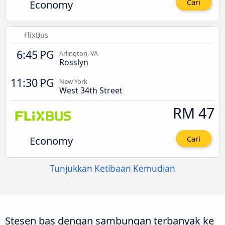
Economy
Cari
FlixBus
6:45 PG
Arlington, VA
Rosslyn
11:30 PG
New York
West 34th Street
RM 47
Economy
Cari
Tunjukkan Ketibaan Kemudian
Stesen bas dengan sambungan terbanyak ke