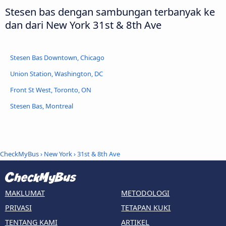
Stesen bas dengan sambungan terbanyak ke
dan dari New York 31st & 8th Ave
Stesen Bas Downtown, Chicago
Union Station, Washington, DC
Front St West, Toronto, ON
Stesen Bas, Montreal
CheckMyBus
›
New York
› 31st & 8th Ave
MAKLUMAT
METODOLOGI
PRIVASI
TETAPAN KUKI
TENTANG KAMI
ARTIKEL