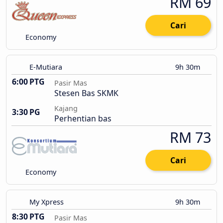
RM 69
Cari
Economy
E-Mutiara
9h 30m
6:00 PTG
Pasir Mas
Stesen Bas SKMK
Kajang
3:30 PG
Perhentian bas
RM 73
Cari
Economy
My Xpress
9h 30m
8:30 PTG
Pasir Mas