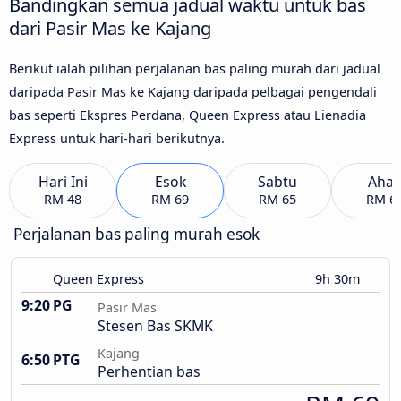
Bandingkan semua jadual waktu untuk bas
dari Pasir Mas ke Kajang
Berikut ialah pilihan perjalanan bas paling murah dari jadual
daripada Pasir Mas ke Kajang daripada pelbagai pengendali
bas seperti Ekspres Perdana, Queen Express atau Lienadia
Express untuk hari-hari berikutnya.
Hari Ini
Esok
Sabtu
Aha
RM 48
RM 69
RM 65
RM 6
Perjalanan bas paling murah esok
Queen Express
9h 30m
9:20 PG
Pasir Mas
Stesen Bas SKMK
Kajang
6:50 PTG
Perhentian bas