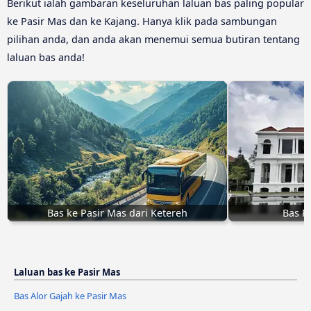
Berikut ialah gambaran keseluruhan laluan bas paling popular
ke Pasir Mas dan ke Kajang. Hanya klik pada sambungan
pilihan anda, dan anda akan menemui semua butiran tentang
laluan bas anda!
Bas ke Pasir Mas dari Ketereh
Bas P
Laluan bas ke Pasir Mas
Bas Alor Gajah ke Pasir Mas