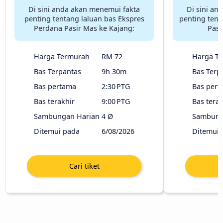
Di sini anda akan menemui fakta
Di sini an
penting tentang laluan bas Ekspres
penting tent
Perdana Pasir Mas ke Kajang:
Pasi
Harga Termurah
RM 72
Harga T
Bas Terpantas
9h 30m
Bas Terp
Bas pertama
2:30 PTG
Bas pert
Bas terakhir
9:00 PTG
Bas terak
Sambungan Harian
4 Ø
Sambung
Ditemui pada
6/08/2026
Ditemui 