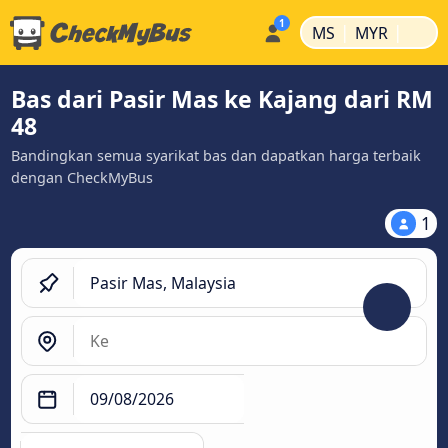
|
|
MS
MYR
Bas dari Pasir Mas ke Kajang dari RM
48
Bandingkan semua syarikat bas dan dapatkan harga terbaik
dengan CheckMyBus
1