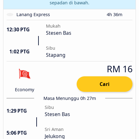
sepadan di bawah.
Lanang Express
4h 36m
Mukah
12:30 PTG
Stesen Bas
Sibu
1:02 PTG
Stapang
RM 16
Cari
Economy
Masa Menunggu 0h 27m
Sibu
1:29 PTG
Stesen Bas
Sri Aman
5:06 PTG
Jelukong