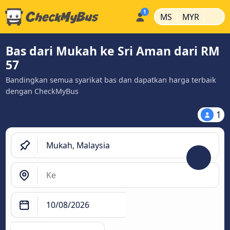
|
|
MS
MYR
Bas dari Mukah ke Sri Aman dari RM
57
Bandingkan semua syarikat bas dan dapatkan harga terbaik
dengan CheckMyBus
1