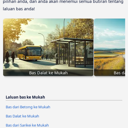
pilihan anda, dan anda akan menemui semua butiran tentang
laluan bas anda!
Bas Dalat ke Mukah
Bas da
Laluan bas ke Mukah
Bas dari Betong ke Mukah
Bas Dalat ke Mukah
Bas dari Sarikei ke Mukah