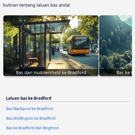
butiran tentang laluan bas anda!
Bas dari Huddersfield ke Bradford
Bas ke B
Laluan bas ke Bradford
Bas Blackpool ke Bradford
Bas Bridlington ke Bradford
Bas ke Bradford dari Brighton